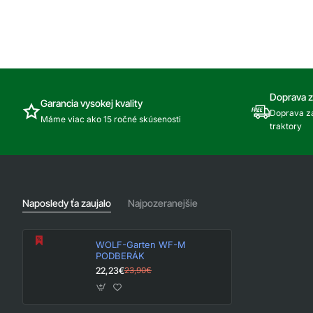
FW-
EW-
M
M
STIERKA
UMÝVACÍ
NA
MOP
OKNÁ
NA
OKNÁ
Doprava 
Garancia vysokej kvality
Doprava za
Máme viac ako 15 ročné skúsenosti
traktory
Naposledy ťa zaujalo
Najpozeranejšie
WOLF-Garten WF-M
PODBERÁK
22,23€
23,90€