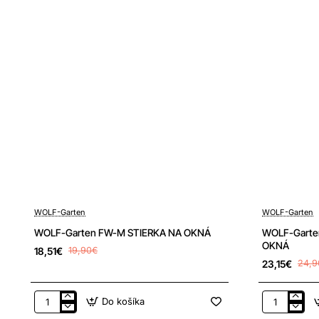
-7%
-7%
WOLF-Garten
WOLF-Garten
WOLF-Garten FW-M STIERKA NA OKNÁ
WOLF-Garte
OKNÁ
18,51€
19,90€
23,15€
24,9
Do košíka
WOLF-
WOLF-
Garten
Garten