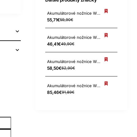
Akumulátorové nožnice WOLF-Garten FINESSE 30 B # 150MM MESSER
55,71€
59,90€
Akumulátorové nožnice WOLF-Garten FINESSE 30 R # 80MM MESSER
46,41€
49,90€
Akumulátorové nožnice WOLF-Garten LI-ION POWER 60 # 80MM NÔŽ
58,50€
62,90€
Akumulátorové nožnice WOLF-Garten LI-ION POWER BS80+10EM # 100MM
85,46€
91,89€