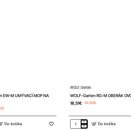
-7%
WOLF-Garten
n EW-M UMÝVACÍ MOP NA
WOLF-Garten RG-M OBERÁK OV
18,51€
19,90€
0€
Do košíka
Do košíka
WOLF-
Garten