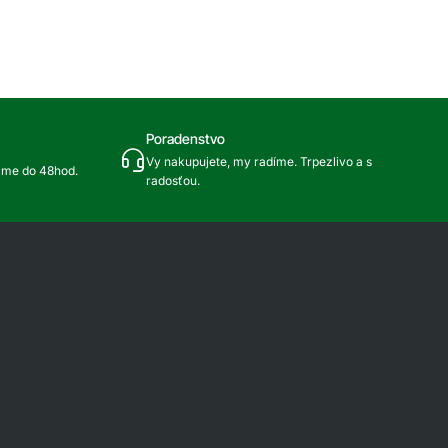
Poradenstvo
Vy nakupujete, my radíme. Trpezlivo a s
ame do 48hod.
radosťou.