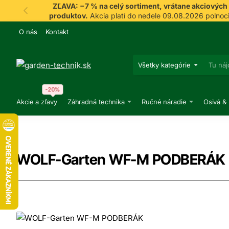
ZĽAVA: −7 % na celý sortiment, vrátane akciových
produktov.
Akcia platí do nedele 09.08.2026 polnoci
O nás
Kontakt
Všetky kategórie
Tu
nájdeš,
čo
-20%
hľadáš
Akcie a zľavy
Záhradná technika
Ručné náradie
Osivá &
WOLF-Garten WF-M PODBERÁK