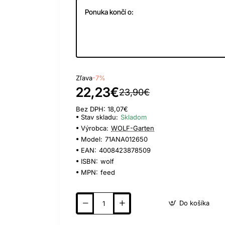
Ponuka končí o:
Day
Hour
Min
Sec
Zľava
-7%
22,23€
23,90€
Bez DPH: 18,07€
Stav skladu:
Skladom
Výrobca:
WOLF-Garten
Model:
71ANA012650
EAN:
4008423878509
ISBN:
wolf
MPN:
feed
Do košíka