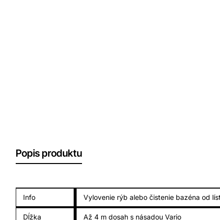
Popis produktu
Info
Vylovenie rýb alebo čistenie bazéna od lís
Dĺžka
Až 4 m dosah s násadou Vario