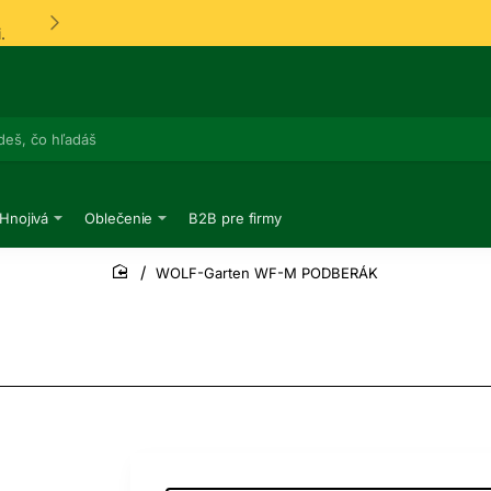
.
 Hnojivá
Oblečenie
B2B pre firmy
WOLF-Garten WF-M PODBERÁK
home