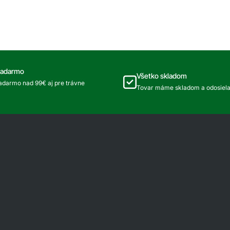
RG-
M
OBERÁK
OVOCIA
zadarmo
Všetko skladom
darmo nad 99€ aj pre trávne
Tovar máme skladom a odosiel