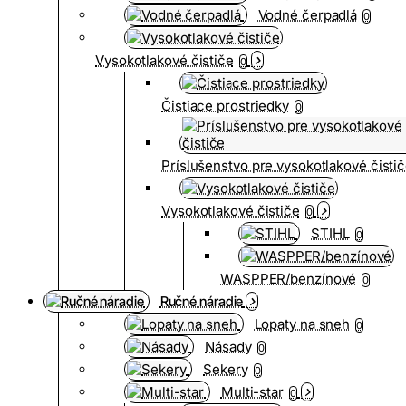
Vodné čerpadlá
0
Vysokotlakové čističe
0
Čistiace prostriedky
0
Príslušenstvo pre vysokotlakové čisti
Vysokotlakové čističe
0
STIHL
0
WASPPER/benzínové
0
Ručné náradie
Lopaty na sneh
0
Násady
0
Sekery
0
Multi-star
0