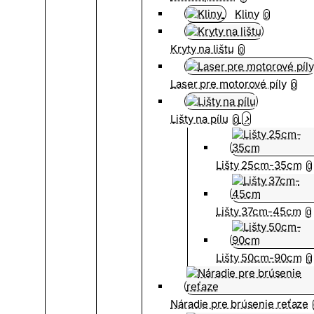
Kliny
0
Kryty na lištu
0
Laser pre motorové píly
0
Lišty na pílu
0
Lišty 25cm-35cm
0
Lišty 37cm-45cm
0
Lišty 50cm-90cm
0
Náradie pre brúsenie reťaze