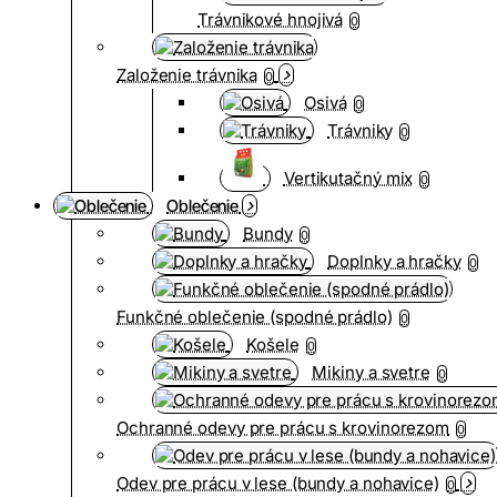
Trávnikové hnojivá
0
Založenie trávnika
0
Osivá
0
Trávniky
0
Vertikutačný mix
0
Oblečenie
Bundy
0
Doplnky a hračky
0
Funkčné oblečenie (spodné prádlo)
0
Košele
0
Mikiny a svetre
0
Ochranné odevy pre prácu s krovinorezom
0
Odev pre prácu v lese (bundy a nohavice)
0