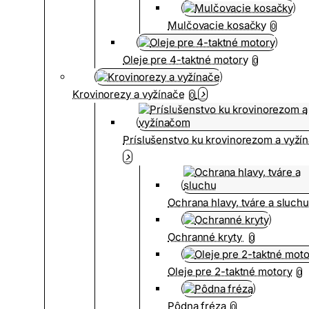
Mulčovacie kosačky
0
Oleje pre 4-taktné motory
0
Krovinorezy a vyžínače
0
Príslušenstvo ku krovinorezom a vyž
Ochrana hlavy, tváre a sluch
Ochranné kryty
0
Oleje pre 2-taktné motory
0
Pôdna fréza
0