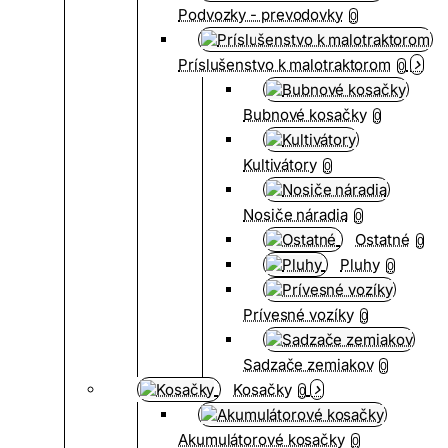
Podvozky - prevodovky
0
Príslušenstvo k malotraktorom
0
Bubnové kosačky
0
Kultivátory
0
Nosiče náradia
0
Ostatné
0
Pluhy
0
Prívesné vozíky
0
Sadzače zemiakov
0
Kosačky
0
Akumulátorové kosačky
0