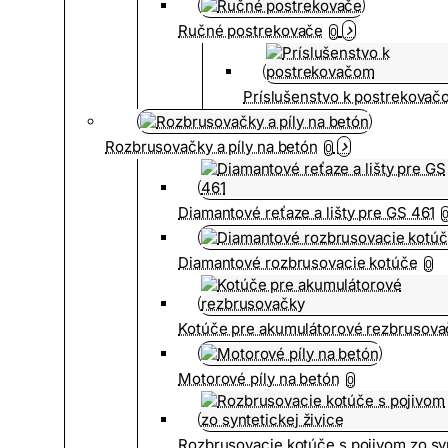
Ručné postrekovače
0
Príslušenstvo k postrekovač
Rozbrusovačky a píly na betón
0
Diamantové reťaze a lišty pre GS 461
Diamantové rozbrusovacie kotúče
0
Kotúče pre akumulátorové rezbrusova
Motorové píly na betón
0
Rozbrusovacie kotúče s pojivom zo syn