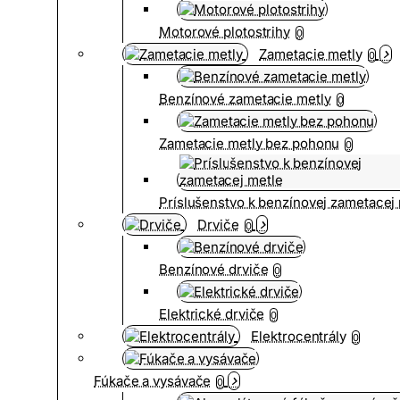
Motorové plotostrihy
0
Zametacie metly
0
Benzínové zametacie metly
0
Zametacie metly bez pohonu
0
Príslušenstvo k benzínovej zametacej
Drviče
0
Benzínové drviče
0
Elektrické drviče
0
Elektrocentrály
0
Fúkače a vysávače
0