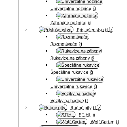
Univerzálne nožnice
0
Záhradné nožnice
0
Príslušenstvo
0
Rozmetávače
0
Rukavice na záhony
0
Špeciálne rukavice
0
Univerzálne rukavice
0
Vozíky na hadice
0
Ručné píly
0
STIHL
0
Wolf Garten
0