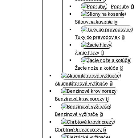
Popruhy
0
Silóny na kosenie
0
Tuky do prevodoviek
0
Žacie hlavy
0
Žacie nože a kotúče
0
Akumulátorové vyžínače
0
Benzínové krovinorezy
0
Benzínové vyžínače
0
Chrbtové krovinorezy
0