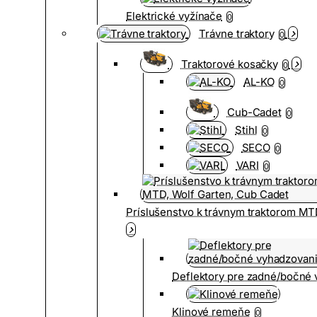
Elektrické vyžínače
0
Trávne traktory
0
Traktorové kosačky
0
AL-KO
0
Cub-Cadet
0
Stihl
0
SECO
0
VARI
0
Príslušenstvo k trávnym traktorom MT
Deflektory pre zadné/bočné
Klinové remeňe
0