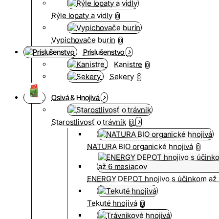
Rýle lopaty a vidly
0
Vypichovače burín
0
Príslušenstvo
Kanistre
0
Sekery
0
Osivá & Hnojivá
Starostlivosť o trávnik
0
NATURA BIO organické hnojivá
0
ENERGY DEPOT hnojivo s účinkom až 
Tekuté hnojivá
0