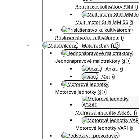
Benzínové kultivátory Stihl
0
Multi motor Stihl MM 56
0
Príslušenstvo ku kultivátorom
0
Malotraktory
0
Jednonápravové malotraktory
0
Agzat
0
Vari
0
Motorové jednotky
0
Motorové jednotky AGZAT
0
Motorové jednotky VARI
0