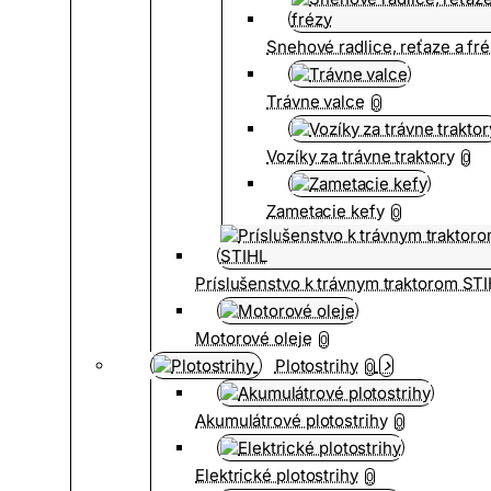
Snehové radlice, reťaze a fr
Trávne valce
0
Vozíky za trávne traktory
0
Zametacie kefy
0
Príslušenstvo k trávnym traktorom ST
Motorové oleje
0
Plotostrihy
0
Akumulátrové plotostrihy
0
Elektrické plotostrihy
0