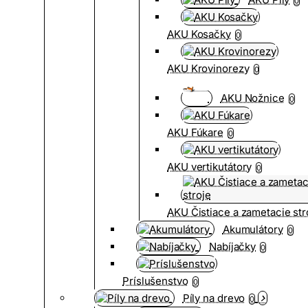
0
AKU Kosačky
0
AKU Krovinorezy
0
AKU Nožnice
0
AKU Fúkare
0
AKU vertikutátory
0
AKU Čistiace a zametacie str
Akumulátory
0
Nabíjačky
0
Príslušenstvo
0
Píly na drevo
0