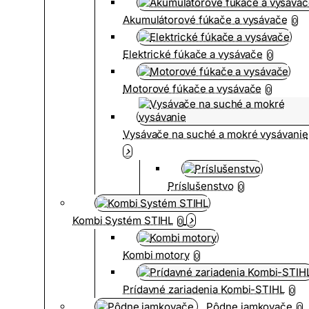
Akumulátorové fúkače a vysávače
0
Elektrické fúkače a vysávače
0
Motorové fúkače a vysávače
0
Vysávače na suché a mokré vysávanie
Príslušenstvo
0
Kombi Systém STIHL
0
Kombi motory
0
Prídavné zariadenia Kombi-STIHL
0
Pôdne jamkovače
0