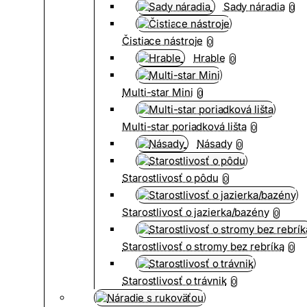
Sady náradia
0
Čistiace nástroje
0
Hrable
0
Multi-star Mini
0
Multi-star poriadková lišta
0
Násady
0
Starostlivosť o pôdu
0
Starostlivosť o jazierka/bazény
0
Starostlivosť o stromy bez rebríka
0
Starostlivosť o trávnik
0