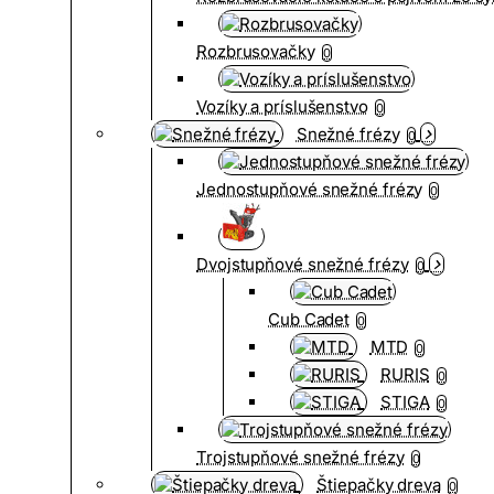
Rozbrusovačky
0
Vozíky a príslušenstvo
0
Snežné frézy
0
Jednostupňové snežné frézy
0
Dvojstupňové snežné frézy
0
Cub Cadet
0
MTD
0
RURIS
0
STIGA
0
Trojstupňové snežné frézy
0
Štiepačky dreva
0