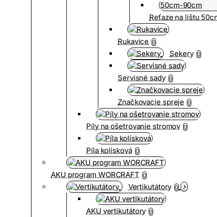
Reťaze na lištu 50
Rukavice
0
Sekery
0
Servisné sady
0
Značkovacie spreje
0
Píly na ošetrovanie stromov
0
Píla kolísková
0
AKU program WORCRAFT
0
Vertikutátory
0
AKU vertikutátory
0