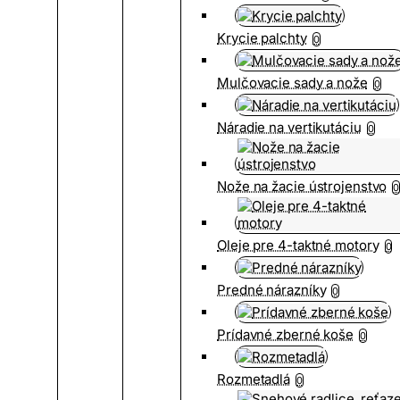
Krycie palchty
0
Mulčovacie sady a nože
0
Náradie na vertikutáciu
0
Nože na žacie ústrojenstvo
0
Oleje pre 4-taktné motory
0
Predné nárazníky
0
Prídavné zberné koše
0
Rozmetadlá
0