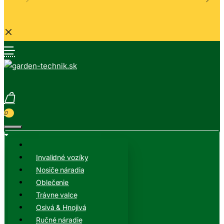
0
Invalidné vozíky
Nosiče náradia
Oblečenie
Trávne valce
Osivá & Hnojivá
Ručné náradie