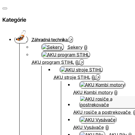
Kategórie
Záhradná technika
Sekery
0
AKU program STIHL
0
AKU stroje STIHL
0
AKU Kombi motory
0
AKU rosiče a postrekovače
AKU Vysávače
0
AKU Píly