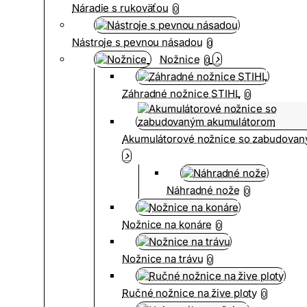
Náradie s rukoväťou
0
Nástroje s pevnou násadou
0
Nožnice
0
Záhradné nožnice STIHL
0
Akumulátorové nožnice so zabudova
Náhradné nože
0
Nožnice na konáre
0
Nožnice na trávu
0
Ručné nožnice na žive ploty
0