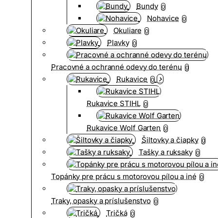
Bundy
0
Nohavice
0
Okuliare
0
Plavky
0
Pracovné a ochranné odevy do terénu
0
Rukavice
0
Rukavice STIHL
0
Rukavice Wolf Garten
0
Šiltovky a čiapky
0
Tašky a ruksaky
0
Topánky pre prácu s motorovou pílou a iné
0
Traky, opasky a príslušenstvo
0
Tričká
0