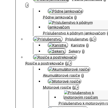
Pôdne jamkovače
0
Príslušenstvo k pôdnym jamkovačom
Príslušenstvo
0
Kanistre
0
Sekery
0
Rosiče a postrekovače
0
Akumulátorové rosiče
0
Motorové rosiče
0
Príslušenstvo k motorovým 