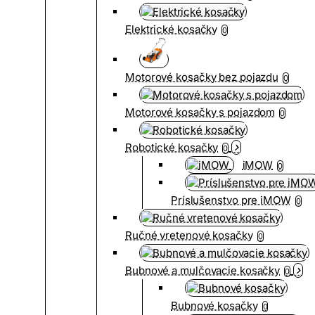
Elektrické kosačky
0
Motorové kosačky bez pojazdu
0
Motorové kosačky s pojazdom
0
Robotické kosačky
0
iMOW
0
Príslušenstvo pre iMOW
0
Ručné vretenové kosačky
0
Bubnové a mulčovacie kosačky
0
Bubnové kosačky
0