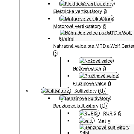
Elektrické vertikutátory
0
Motorové vertikutátory
0
Náhradné valce pre MTD a Wolf Garte
Nožové valce
0
Pružinové valce
0
Kultivátory
0
Benzínové kultivátory
0
RURIS
0
Vari
0