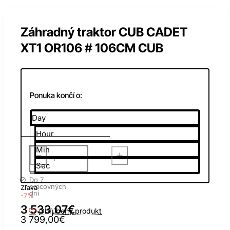
Záhradný traktor CUB CADET
XT1 OR106 # 106CM CUB
Ponuka končí o:
Day
Hour
Min
Sec
Do 7
pracovných
Zľava
dní
-7%
3 533,07€
Obľúbený produkt
3 799,00€