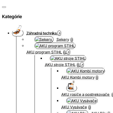
Kategórie
Záhradná technika
Sekery
0
AKU program STIHL
0
AKU stroje STIHL
0
AKU Kombi motory
0
AKU rosiče a postrekovače
AKU Vysávače
0