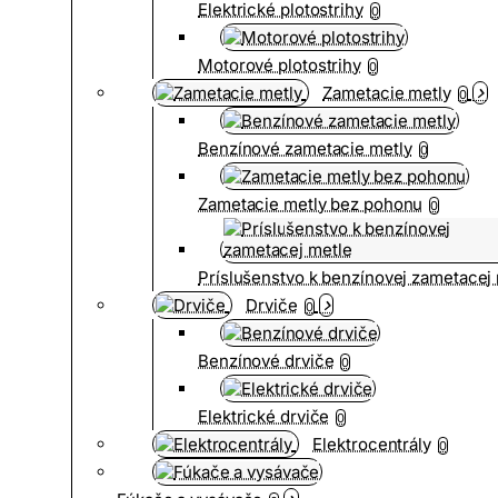
Elektrické plotostrihy
0
Motorové plotostrihy
0
Zametacie metly
0
Benzínové zametacie metly
0
Zametacie metly bez pohonu
0
Príslušenstvo k benzínovej zametacej
Drviče
0
Benzínové drviče
0
Elektrické drviče
0
Elektrocentrály
0