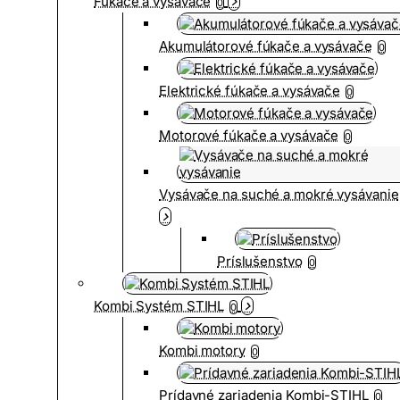
Fúkače a vysávače
0
Akumulátorové fúkače a vysávače
0
Elektrické fúkače a vysávače
0
Motorové fúkače a vysávače
0
Vysávače na suché a mokré vysávanie
Príslušenstvo
0
Kombi Systém STIHL
0
Kombi motory
0
Prídavné zariadenia Kombi-STIHL
0