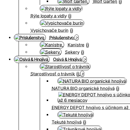
Wolf Garten
0
Rýle lopaty a vidly
0
Vypichovače burín
0
Príslušenstvo
Kanistre
0
Sekery
0
Osivá & Hnojivá
Starostlivosť o trávnik
0
NATURA BIO organické hnojivá
0
ENERGY DEPOT hnojivo s účinkom až 
Tekuté hnojivá
0