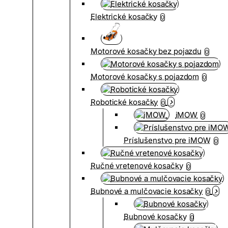
Elektrické kosačky
0
Motorové kosačky bez pojazdu
0
Motorové kosačky s pojazdom
0
Robotické kosačky
0
iMOW
0
Príslušenstvo pre iMOW
0
Ručné vretenové kosačky
0
Bubnové a mulčovacie kosačky
0
Bubnové kosačky
0