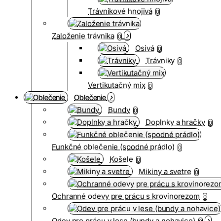
Trávnikové hnojivá
0
Založenie trávnika
0
Osivá
0
Trávniky
0
Vertikutačný mix
0
Oblečenie
Bundy
0
Doplnky a hračky
0
Funkčné oblečenie (spodné prádlo)
0
Košele
0
Mikiny a svetre
0
Ochranné odevy pre prácu s krovinorezom
0
Odev pre prácu v lese (bundy a nohavice)