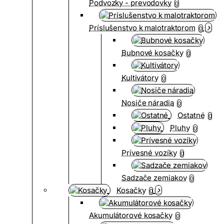
Podvozky - prevodovky
0
Príslušenstvo k malotraktorom
0
Bubnové kosačky
0
Kultivátory
0
Nosiče náradia
0
Ostatné
0
Pluhy
0
Prívesné vozíky
0
Sadzače zemiakov
0
Kosačky
0
Akumulátorové kosačky
0