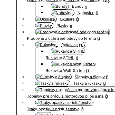
0
Bundy
0
Nohavice
0
Okuliare
0
Plavky
0
Pracovné a ochranné odevy do terénu
0
Rukavice
0
Rukavice STIHL
0
Rukavice Wolf Garten
0
Šiltovky a čiapky
0
Tašky a ruksaky
0
Topánky pre prácu s motorovou pílou a iné
0
Traky, opasky a príslušenstvo
0