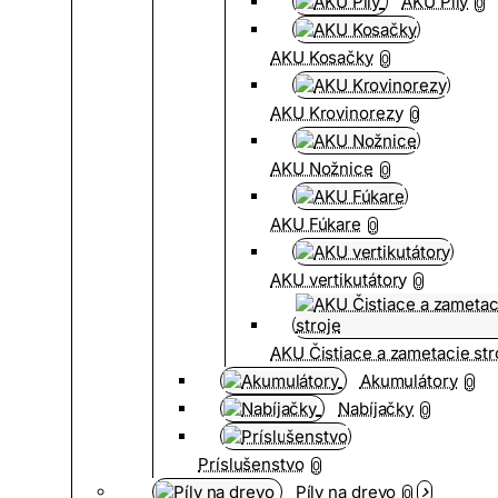
AKU Píly
0
AKU Kosačky
0
AKU Krovinorezy
0
AKU Nožnice
0
AKU Fúkare
0
AKU vertikutátory
0
AKU Čistiace a zametacie str
Akumulátory
0
Nabíjačky
0
Príslušenstvo
0
Píly na drevo
0