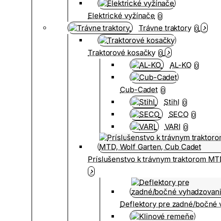
Elektrické vyžínače
0
Trávne traktory
0
Traktorové kosačky
0
AL-KO
0
Cub-Cadet
0
Stihl
0
SECO
0
VARI
0
Príslušenstvo k trávnym traktorom MT
Deflektory pre zadné/bočné