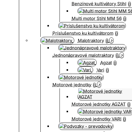
Benzínové kultivátory Stihl
0
Multi motor Stihl MM 56
0
Príslušenstvo ku kultivátorom
0
Malotraktory
0
Jednonápravové malotraktory
0
Agzat
0
Vari
0
Motorové jednotky
0
Motorové jednotky AGZAT
0
Motorové jednotky VARI
0