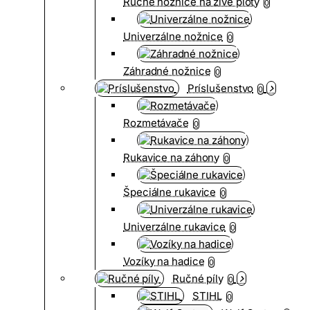
Ručné nožnice na žive ploty
0
Univerzálne nožnice
0
Záhradné nožnice
0
Príslušenstvo
0
Rozmetávače
0
Rukavice na záhony
0
Špeciálne rukavice
0
Univerzálne rukavice
0
Vozíky na hadice
0
Ručné píly
0
STIHL
0