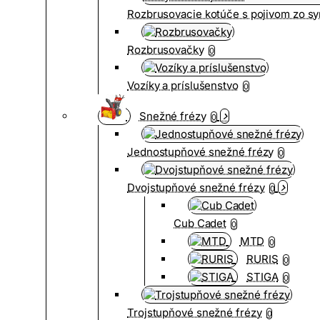
Rozbrusovacie kotúče s pojivom zo syn
Rozbrusovačky
0
Vozíky a príslušenstvo
0
Snežné frézy
0
Jednostupňové snežné frézy
0
Dvojstupňové snežné frézy
0
Cub Cadet
0
MTD
0
RURIS
0
STIGA
0
Trojstupňové snežné frézy
0