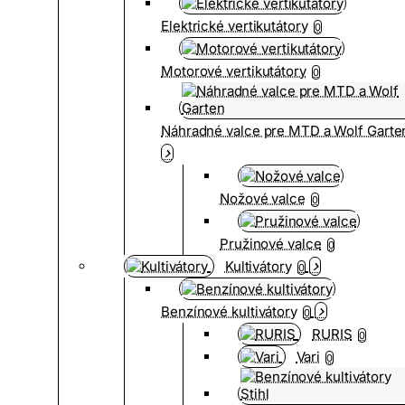
Elektrické vertikutátory
0
Motorové vertikutátory
0
Náhradné valce pre MTD a Wolf Garte
Nožové valce
0
Pružinové valce
0
Kultivátory
0
Benzínové kultivátory
0
RURIS
0
Vari
0