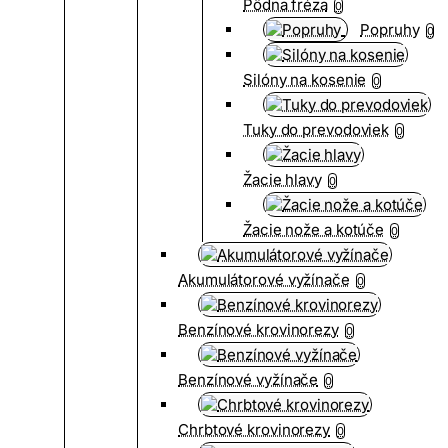
Pôdna fréza
0
Popruhy
0
Silóny na kosenie
0
Tuky do prevodoviek
0
Žacie hlavy
0
Žacie nože a kotúče
0
Akumulátorové vyžínače
0
Benzínové krovinorezy
0
Benzínové vyžínače
0
Chrbtové krovinorezy
0