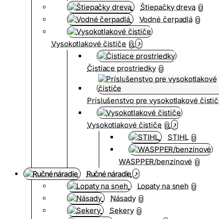
Štiepačky dreva
0
Vodné čerpadlá
0
Vysokotlakové čističe
0
Čistiace prostriedky
0
Príslušenstvo pre vysokotlakové čisti
Vysokotlakové čističe
0
STIHL
0
WASPPER/benzínové
0
Ručné náradie
Lopaty na sneh
0
Násady
0
Sekery
0