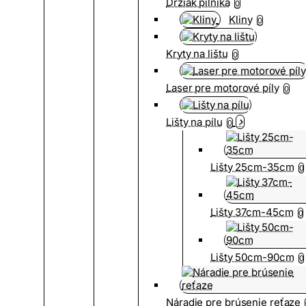
Držiak pilníka
0
Kliny
0
Kryty na lištu
0
Laser pre motorové píly
0
Lišty na pílu
0
Lišty 25cm-35cm
0
Lišty 37cm-45cm
0
Lišty 50cm-90cm
0
Náradie pre brúsenie reťaze