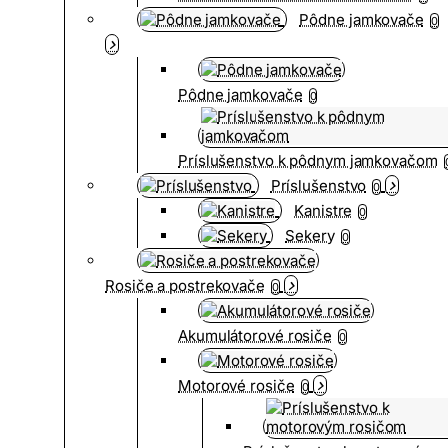
Pôdne jamkovače
0
Pôdne jamkovače
0
Príslušenstvo k pôdnym jamkovačom
Príslušenstvo
0
Kanistre
0
Sekery
0
Rosiče a postrekovače
0
Akumulátorové rosiče
0
Motorové rosiče
0