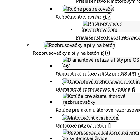
Príslušenstvo k motorovým 
Ručné postrekovače
0
Príslušenstvo k postrekovač
Rozbrusovačky a píly na betón
0
Diamantové reťaze a lišty pre GS 461
Diamantové rozbrusovacie kotúče
0
Kotúče pre akumulátorové rezbrusova
Motorové píly na betón
0