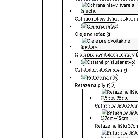
Ochrana hlavy, tváre a sluch
Oleje na reťaz
0
Oleje pre dvojtaktné motory
Ostatné príslušenstvo
0
Reťaze na píly
0
Reťaze na lištu 25
Reťaze na lištu 37