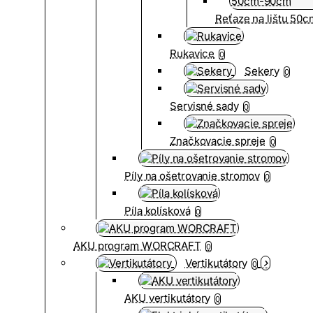
Reťaze na lištu 50
Rukavice
0
Sekery
0
Servisné sady
0
Značkovacie spreje
0
Píly na ošetrovanie stromov
0
Píla kolísková
0
AKU program WORCRAFT
0
Vertikutátory
0
AKU vertikutátory
0