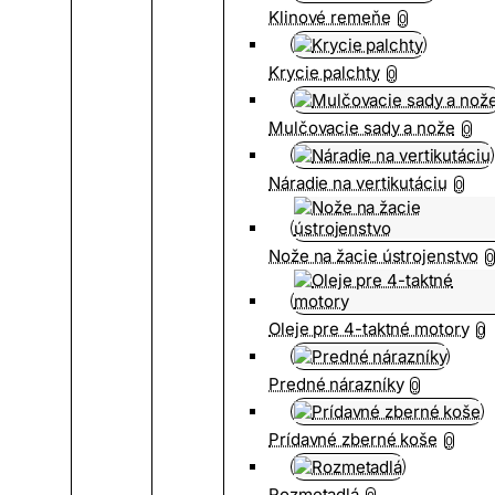
Klinové remeňe
0
Krycie palchty
0
Mulčovacie sady a nože
0
Náradie na vertikutáciu
0
Nože na žacie ústrojenstvo
0
Oleje pre 4-taktné motory
0
Predné nárazníky
0
Prídavné zberné koše
0
Rozmetadlá