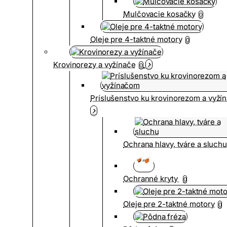
Mulčovacie kosačky
0
Oleje pre 4-taktné motory
0
Krovinorezy a vyžínače
0
Príslušenstvo ku krovinorezom a vyž
Ochrana hlavy, tváre a sluch
Ochranné kryty
0
Oleje pre 2-taktné motory
0