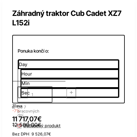
Záhradný traktor Cub Cadet XZ7
L152i
Ponuka končí o:
Day
Hour
Min
Sec
Zľava
Do 7
-7%
pracovných
dní
11 717,07€
12 599,00€
Obľúbený produkt
Bez DPH: 9 526,07€