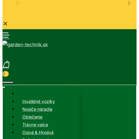
0
Invalidné vozíky
Nosiče náradia
Oblečenie
Trávne valce
Osivá & Hnojivá