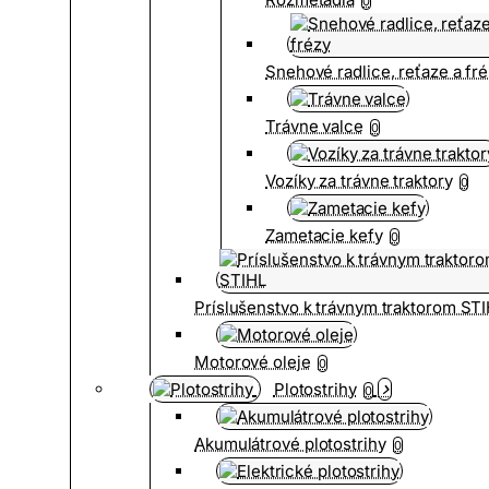
0
Snehové radlice, reťaze a fr
Trávne valce
0
Vozíky za trávne traktory
0
Zametacie kefy
0
Príslušenstvo k trávnym traktorom ST
Motorové oleje
0
Plotostrihy
0
Akumulátrové plotostrihy
0