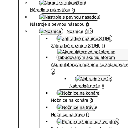
Náradie s rukoväťou
0
Nástroje s pevnou násadou
0
Nožnice
0
Záhradné nožnice STIHL
0
Akumulátorové nožnice so zabudova
Náhradné nože
0
Nožnice na konáre
0
Nožnice na trávu
0