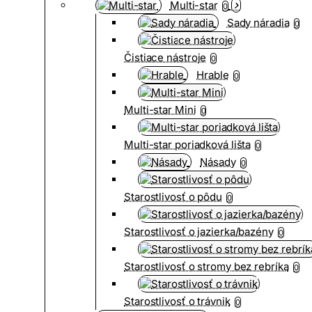
Multi-star
0
Sady náradia
0
Čistiace nástroje
0
Hrable
0
Multi-star Mini
0
Multi-star poriadková lišta
0
Násady
0
Starostlivosť o pôdu
0
Starostlivosť o jazierka/bazény
0
Starostlivosť o stromy bez rebríka
0
Starostlivosť o trávnik
0