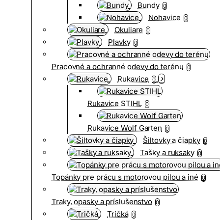
Bundy
0
Nohavice
0
Okuliare
0
Plavky
0
Pracovné a ochranné odevy do terénu
0
Rukavice
0
Rukavice STIHL
0
Rukavice Wolf Garten
0
Šiltovky a čiapky
0
Tašky a ruksaky
0
Topánky pre prácu s motorovou pílou a iné
0
Traky, opasky a príslušenstvo
0
Tričká
0