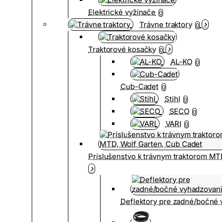
Elektrické vyžínače
0
Trávne traktory
0
Traktorové kosačky
0
AL-KO
0
Cub-Cadet
0
Stihl
0
SECO
0
VARI
0
Príslušenstvo k trávnym traktorom MT
Deflektory pre zadné/bočné