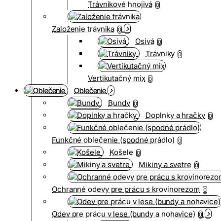
Trávnikové hnojivá
0
Založenie trávnika
0
Osivá
0
Trávniky
0
Vertikutačný mix
0
Oblečenie
Bundy
0
Doplnky a hračky
0
Funkčné oblečenie (spodné prádlo)
0
Košele
0
Mikiny a svetre
0
Ochranné odevy pre prácu s krovinorezom
0
Odev pre prácu v lese (bundy a nohavice)
0