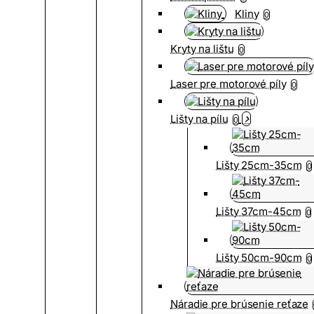
Kliny
0
Kryty na lištu
0
Laser pre motorové píly
0
Lišty na pílu
0
Lišty 25cm-35cm
0
Lišty 37cm-45cm
0
Lišty 50cm-90cm
0
Náradie pre brúsenie reťaze