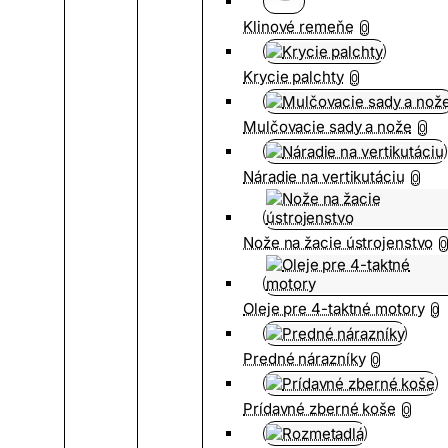
Klinové remeňe
0
Krycie palchty
0
Mulčovacie sady a nože
0
Náradie na vertikutáciu
0
Nože na žacie ústrojenstvo
0
Oleje pre 4-taktné motory
0
Predné nárazníky
0
Prídavné zberné koše
0