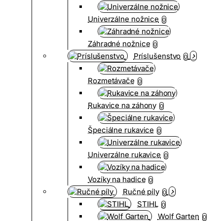
Univerzálne nožnice
0
Záhradné nožnice
0
Príslušenstvo
0
Rozmetávače
0
Rukavice na záhony
0
Špeciálne rukavice
0
Univerzálne rukavice
0
Vozíky na hadice
0
Ručné píly
0
STIHL
0
Wolf Garten
0