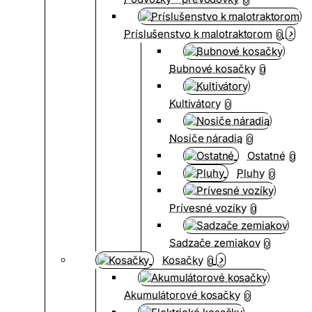
Príslušenstvo k malotraktorom
0
Bubnové kosačky
0
Kultivátory
0
Nosiče náradia
0
Ostatné
0
Pluhy
0
Prívesné vozíky
0
Sadzače zemiakov
0
Kosačky
0
Akumulátorové kosačky
0