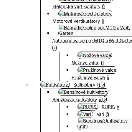
Elektrické vertikutátory
0
Motorové vertikutátory
0
Náhradné valce pre MTD a Wolf Garte
Nožové valce
0
Pružinové valce
0
Kultivátory
0
Benzínové kultivátory
0
RURIS
0
Vari
0