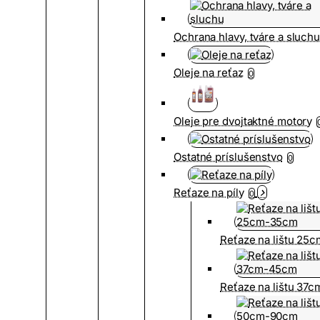
Ochrana hlavy, tváre a sluch
Oleje na reťaz
0
Oleje pre dvojtaktné motory
Ostatné príslušenstvo
0
Reťaze na píly
0
Reťaze na lištu 25
Reťaze na lištu 37