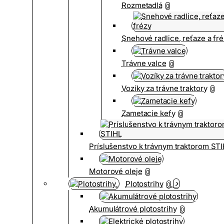
Rozmetadlá
0
Snehové radlice, reťaze a fr
Trávne valce
0
Vozíky za trávne traktory
0
Zametacie kefy
0
Príslušenstvo k trávnym traktorom ST
Motorové oleje
0
Plotostrihy
0
Akumulátrové plotostrihy
0