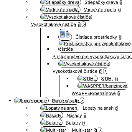
Štiepačky dreva
0
Vodné čerpadlá
0
Vysokotlakové čističe
0
Čistiace prostriedky
0
Príslušenstvo pre vysokotlakové čisti
Vysokotlakové čističe
0
STIHL
0
WASPPER/benzínové
0
Ručné náradie
Lopaty na sneh
0
Násady
0
Sekery
0
Multi-star
0