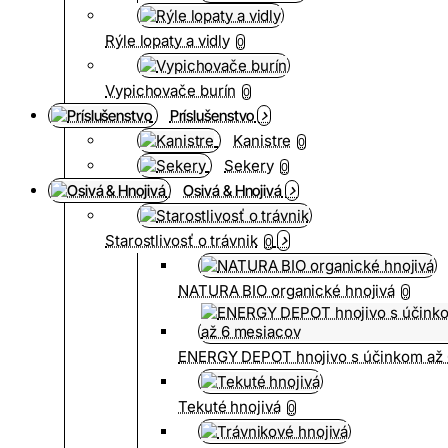
Rýle lopaty a vidly
0
Vypichovače burín
0
Príslušenstvo
Kanistre
0
Sekery
0
Osivá & Hnojivá
Starostlivosť o trávnik
0
NATURA BIO organické hnojivá
0
ENERGY DEPOT hnojivo s účinkom až 
Tekuté hnojivá
0