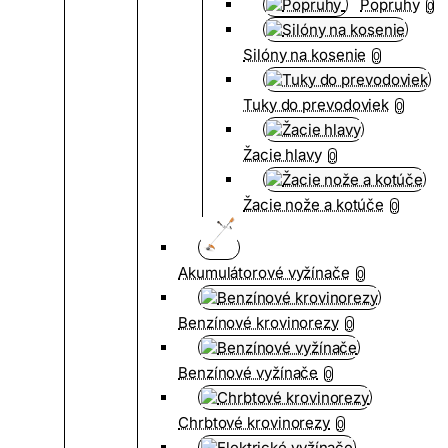
Popruhy
0
Silóny na kosenie
0
Tuky do prevodoviek
0
Žacie hlavy
0
Žacie nože a kotúče
0
Akumulátorové vyžínače
0
Benzínové krovinorezy
0
Benzínové vyžínače
0
Chrbtové krovinorezy
0