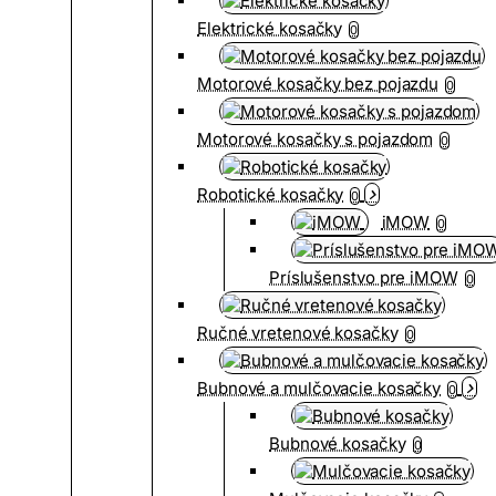
Elektrické kosačky
0
Motorové kosačky bez pojazdu
0
Motorové kosačky s pojazdom
0
Robotické kosačky
0
iMOW
0
Príslušenstvo pre iMOW
0
Ručné vretenové kosačky
0
Bubnové a mulčovacie kosačky
0
Bubnové kosačky
0