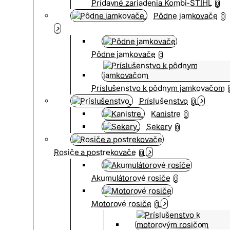
Prídavné zariadenia Kombi-STIHL
0
Pôdne jamkovače
0
Pôdne jamkovače
0
Príslušenstvo k pôdnym jamkovačom
Príslušenstvo
0
Kanistre
0
Sekery
0
Rosiče a postrekovače
0
Akumulátorové rosiče
0
Motorové rosiče
0