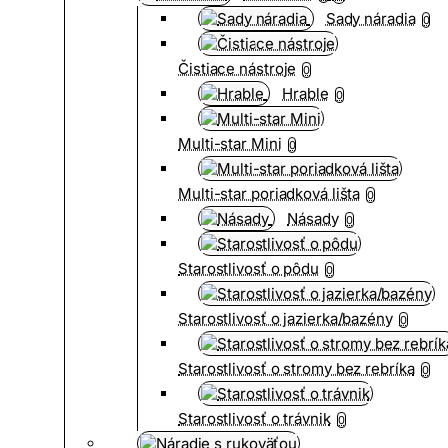
Sady náradia
0
Čistiace nástroje
0
Hrable
0
Multi-star Mini
0
Multi-star poriadková lišta
0
Násady
0
Starostlivosť o pôdu
0
Starostlivosť o jazierka/bazény
0
Starostlivosť o stromy bez rebríka
0
Starostlivosť o trávnik
0