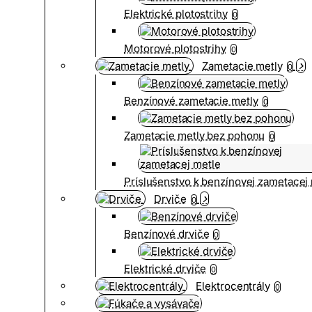
Elektrické plotostrihy
0
Motorové plotostrihy
0
Zametacie metly
0
Benzínové zametacie metly
0
Zametacie metly bez pohonu
0
Príslušenstvo k benzínovej zametacej
Drviče
0
Benzínové drviče
0
Elektrické drviče
0
Elektrocentrály
0