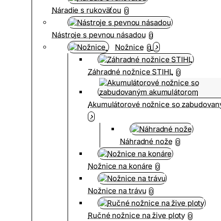
Náradie s rukoväťou
0
Nástroje s pevnou násadou
0
Nožnice
0
Záhradné nožnice STIHL
0
Akumulátorové nožnice so zabudova
Náhradné nože
0
Nožnice na konáre
0
Nožnice na trávu
0
Ručné nožnice na žive ploty
0