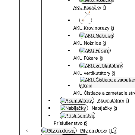
AKU Kosačky
0
AKU Krovinorezy
0
AKU Nožnice
0
AKU Fúkare
0
AKU vertikutátory
0
AKU Čistiace a zametacie str
Akumulátory
0
Nabíjačky
0
Príslušenstvo
0
Píly na drevo
0