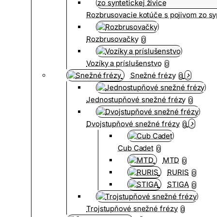
Rozbrusovacie kotúče s pojivom zo syn
Rozbrusovačky
0
Vozíky a príslušenstvo
0
Snežné frézy
0
Jednostupňové snežné frézy
0
Dvojstupňové snežné frézy
0
Cub Cadet
0
MTD
0
RURIS
0
STIGA
0
Trojstupňové snežné frézy
0