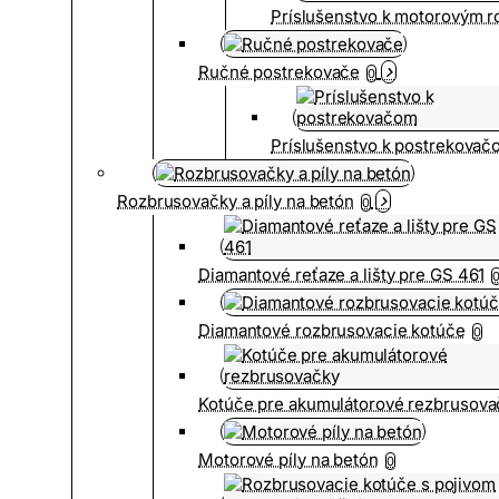
Príslušenstvo k motorovým 
Ručné postrekovače
0
Príslušenstvo k postrekovač
Rozbrusovačky a píly na betón
0
Diamantové reťaze a lišty pre GS 461
Diamantové rozbrusovacie kotúče
0
Kotúče pre akumulátorové rezbrusova
Motorové píly na betón
0