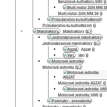
Benzínové kultivátory Stihl
0
Multi motor Stihl MM 56
0
Príslušenstvo ku kultivátorom
0
Malotraktory
0
Jednonápravové malotraktory
0
Agzat
0
Vari
0
Motorové jednotky
0
Motorové jednotky AGZAT
0
Motorové jednotky VARI
0
Podvozky - prevodovky
0