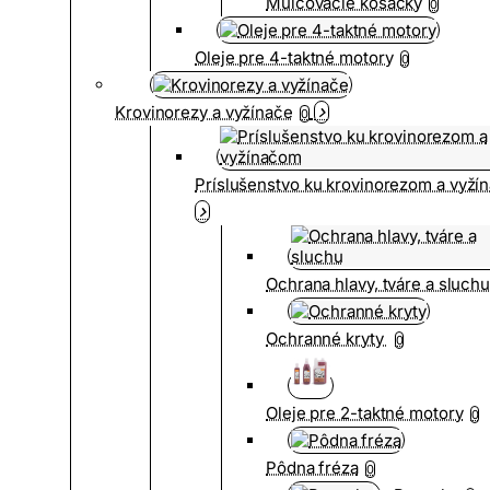
Mulčovacie kosačky
0
Oleje pre 4-taktné motory
0
Krovinorezy a vyžínače
0
Príslušenstvo ku krovinorezom a vyž
Ochrana hlavy, tváre a sluch
Ochranné kryty
0
Oleje pre 2-taktné motory
0
Pôdna fréza
0