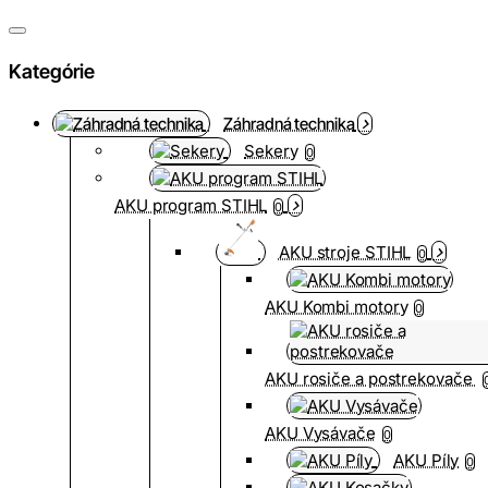
Kategórie
Záhradná technika
Sekery
0
AKU program STIHL
0
AKU stroje STIHL
0
AKU Kombi motory
0
AKU rosiče a postrekovače
AKU Vysávače
0
AKU Píly
0