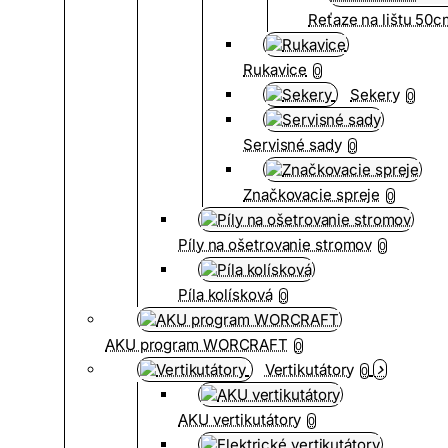
Reťaze na lištu 50
Rukavice
0
Sekery
0
Servisné sady
0
Značkovacie spreje
0
Píly na ošetrovanie stromov
0
Píla kolísková
0
AKU program WORCRAFT
0
Vertikutátory
0
AKU vertikutátory
0