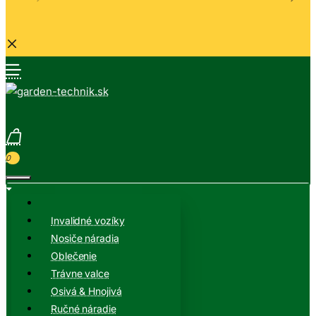
0
Invalidné vozíky
Nosiče náradia
Oblečenie
Trávne valce
Osivá & Hnojivá
Ručné náradie