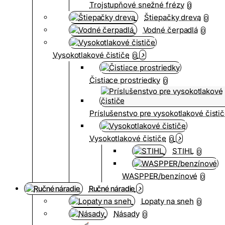
Trojstupňové snežné frézy
0
Štiepačky dreva
0
Vodné čerpadlá
0
Vysokotlakové čističe
0
Čistiace prostriedky
0
Príslušenstvo pre vysokotlakové čisti
Vysokotlakové čističe
0
STIHL
0
WASPPER/benzínové
0
Ručné náradie
Lopaty na sneh
0
Násady
0