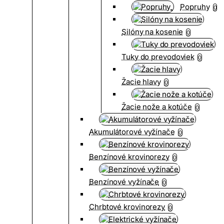
Popruhy
0
Silóny na kosenie
0
Tuky do prevodoviek
0
Žacie hlavy
0
Žacie nože a kotúče
0
Akumulátorové vyžínače
0
Benzínové krovinorezy
0
Benzínové vyžínače
0
Chrbtové krovinorezy
0