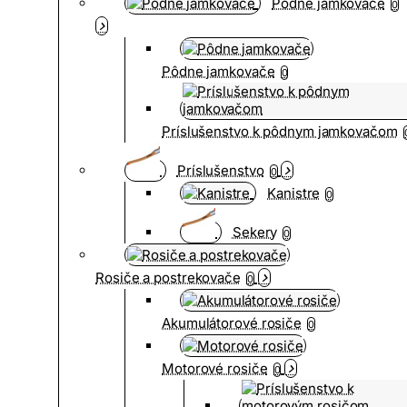
Pôdne jamkovače
0
Pôdne jamkovače
0
Príslušenstvo k pôdnym jamkovačom
Príslušenstvo
0
Kanistre
0
Sekery
0
Rosiče a postrekovače
0
Akumulátorové rosiče
0
Motorové rosiče
0