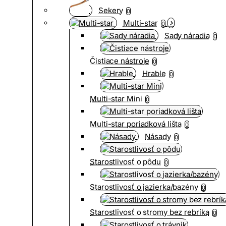
Sekery
0
Multi-star
0
Sady náradia
0
Čistiace nástroje
0
Hrable
0
Multi-star Mini
0
Multi-star poriadková lišta
0
Násady
0
Starostlivosť o pôdu
0
Starostlivosť o jazierka/bazény
0
Starostlivosť o stromy bez rebríka
0