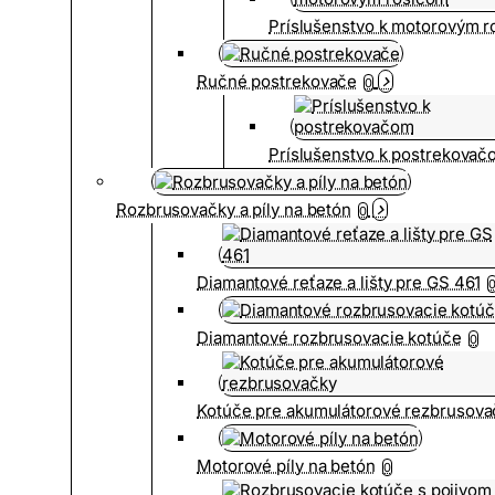
Príslušenstvo k motorovým 
Ručné postrekovače
0
Príslušenstvo k postrekovač
Rozbrusovačky a píly na betón
0
Diamantové reťaze a lišty pre GS 461
Diamantové rozbrusovacie kotúče
0
Kotúče pre akumulátorové rezbrusova
Motorové píly na betón
0