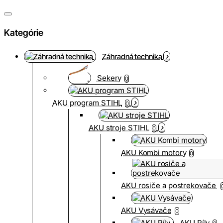
Kategórie
Záhradná technika
Sekery
0
AKU program STIHL
0
AKU stroje STIHL
0
AKU Kombi motory
0
AKU rosiče a postrekovače
AKU Vysávače
0
AKU Píly