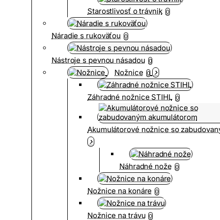
Starostlivosť o trávnik
0
Náradie s rukoväťou
0
Nástroje s pevnou násadou
0
Nožnice
0
Záhradné nožnice STIHL
0
Akumulátorové nožnice so zabudova
Náhradné nože
0
Nožnice na konáre
0
Nožnice na trávu
0