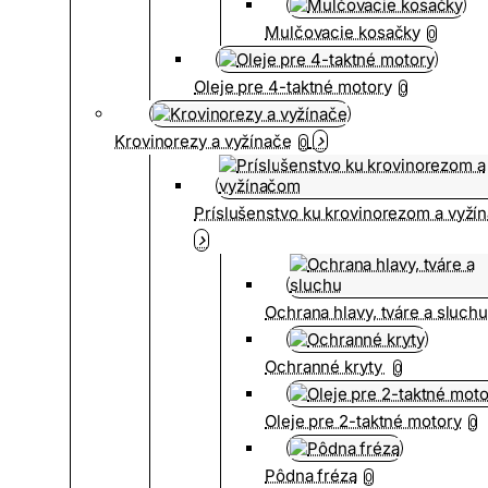
Mulčovacie kosačky
0
Oleje pre 4-taktné motory
0
Krovinorezy a vyžínače
0
Príslušenstvo ku krovinorezom a vyž
Ochrana hlavy, tváre a sluch
Ochranné kryty
0
Oleje pre 2-taktné motory
0
Pôdna fréza
0