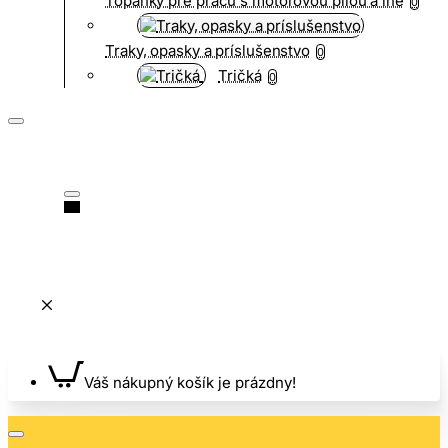
Topánky pre prácu s motorovou pílou a iné
0
Traky, opasky a príslušenstvo
0
Tričká
0
Váš nákupný košík je prázdny!