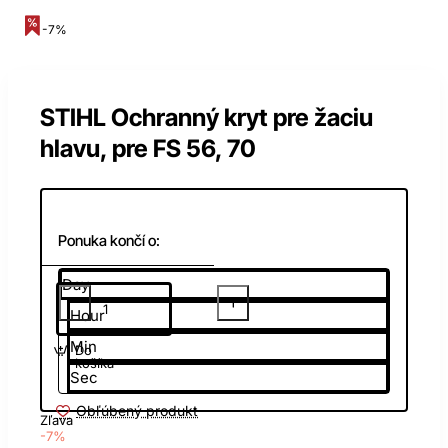
-7%
STIHL Ochranný kryt pre žaciu
hlavu, pre FS 56, 70
Ponuka končí o:
Day
Hour
Min
Do
košíka
Sec
Obľúbený produkt
Zľava
-7%