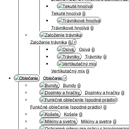
Tekuté hnojivá
0
Trávnikové hnojivá
0
Založenie trávnika
0
Osivá
0
Trávniky
0
Vertikutačný mix
0
Oblečenie
Bundy
0
Doplnky a hračky
0
Funkčné oblečenie (spodné prádlo)
0
Košele
0
Mikiny a svetre
0