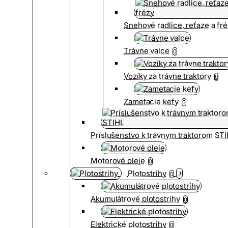
Snehové radlice, reťaze a fr
Trávne valce
0
Vozíky za trávne traktory
0
Zametacie kefy
0
Príslušenstvo k trávnym traktorom ST
Motorové oleje
0
Plotostrihy
0
Akumulátrové plotostrihy
0
Elektrické plotostrihy
0