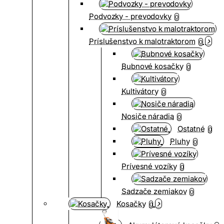
Podvozky - prevodovky
0
Príslušenstvo k malotraktorom
0
Bubnové kosačky
0
Kultivátory
0
Nosiče náradia
0
Ostatné
0
Pluhy
0
Prívesné vozíky
0
Sadzače zemiakov
0
Kosačky
0