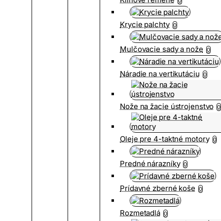
0
Krycie palchty
0
Mulčovacie sady a nože
0
Náradie na vertikutáciu
0
Nože na žacie ústrojenstvo
0
Oleje pre 4-taktné motory
0
Predné nárazníky
0
Prídavné zberné koše
0
Rozmetadlá
0