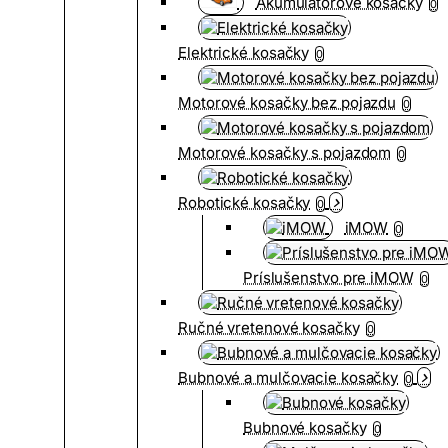
Akumulátorové kosačky
0
Elektrické kosačky
0
Motorové kosačky bez pojazdu
0
Motorové kosačky s pojazdom
0
Robotické kosačky
0
iMOW
0
Príslušenstvo pre iMOW
0
Ručné vretenové kosačky
0
Bubnové a mulčovacie kosačky
0
Bubnové kosačky
0