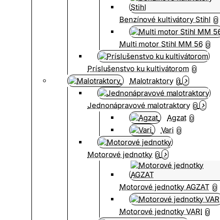
Benzínové kultivátory Stihl
0
Multi motor Stihl MM 56
0
Príslušenstvo ku kultivátorom
0
Malotraktory
0
Jednonápravové malotraktory
0
Agzat
0
Vari
0
Motorové jednotky
0
Motorové jednotky AGZAT
0
Motorové jednotky VARI
0