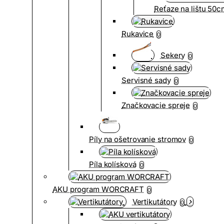
Reťaze na lištu 50
Rukavice
0
Sekery
0
Servisné sady
0
Značkovacie spreje
0
Píly na ošetrovanie stromov
0
Píla kolísková
0
AKU program WORCRAFT
0
Vertikutátory
0