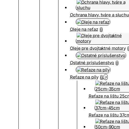
Ochrana hlavy, tváre a sluch
Oleje na reťaz
0
Oleje pre dvojtaktné motory
Ostatné príslušenstvo
0
Reťaze na píly
0
Reťaze na lištu 25
Reťaze na lištu 37