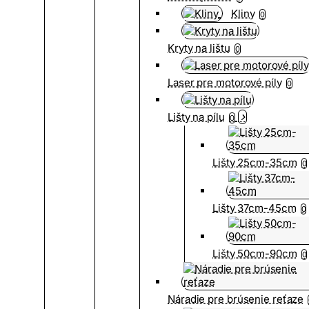
Kliny
0
Kryty na lištu
0
Laser pre motorové píly
0
Lišty na pílu
0
Lišty 25cm-35cm
0
Lišty 37cm-45cm
0
Lišty 50cm-90cm
0
Náradie pre brúsenie reťaze