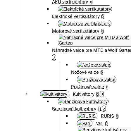
AKU vertikutátory
0
Elektrické vertikutátory
0
Motorové vertikutátory
0
Náhradné valce pre MTD a Wolf Garte
Nožové valce
0
Pružinové valce
0
Kultivátory
0
Benzínové kultivátory
0
RURIS
0
Vari
0