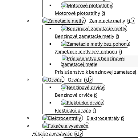
Motorové plotostrihy
0
Zametacie metly
0
Benzínové zametacie metly
0
Zametacie metly bez pohonu
0
Príslušenstvo k benzínovej zametacej
Drviče
0
Benzínové drviče
0
Elektrické drviče
0
Elektrocentrály
0
Fúkače a vysávače
0