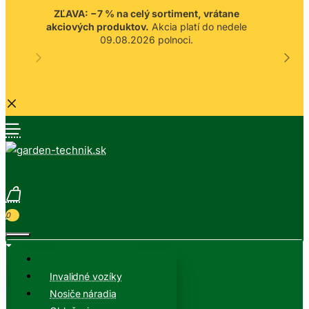
ZĽAVA: −7 % na celý sortiment, vrátane
akciových produktov.
Akcia platí do nedele
09.08.2026 polnoci.
0
Invalidné vozíky
Nosiče náradia