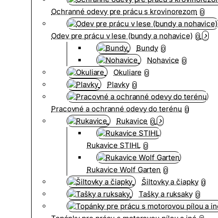
Ochranné odevy pre prácu s krovinorezom
0
Odev pre prácu v lese (bundy a nohavice)
0
Bundy
0
Nohavice
0
Okuliare
0
Plavky
0
Pracovné a ochranné odevy do terénu
0
Rukavice
0
Rukavice STIHL
0
Rukavice Wolf Garten
0
Šiltovky a čiapky
0
Tašky a ruksaky
0