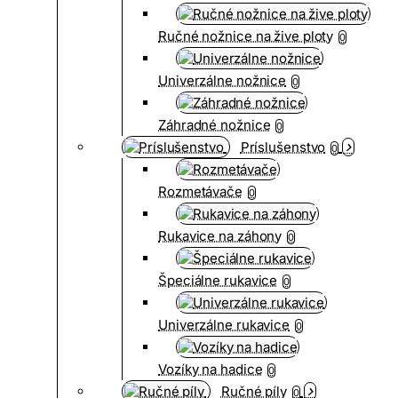
Ručné nožnice na žive ploty
0
Univerzálne nožnice
0
Záhradné nožnice
0
Príslušenstvo
0
Rozmetávače
0
Rukavice na záhony
0
Špeciálne rukavice
0
Univerzálne rukavice
0
Vozíky na hadice
0
Ručné píly
0