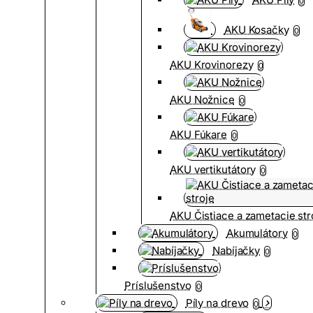
0
AKU Kosačky
0
AKU Krovinorezy
0
AKU Nožnice
0
AKU Fúkare
0
AKU vertikutátory
0
AKU Čistiace a zametacie str
Akumulátory
0
Nabíjačky
0
Príslušenstvo
0
Píly na drevo
0