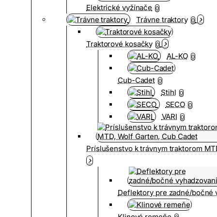
Elektrické vyžínače
0
Trávne traktory
0
Traktorové kosačky
0
AL-KO
0
Cub-Cadet
0
Stihl
0
SECO
0
VARI
0
Príslušenstvo k trávnym traktorom MT
Deflektory pre zadné/bočné
Klinové remeňe