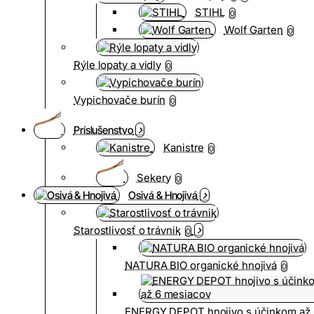
STIHL
0
Wolf Garten
0
Rýle lopaty a vidly
0
Vypichovače burín
0
Príslušenstvo
Kanistre
0
Sekery
0
Osivá & Hnojivá
Starostlivosť o trávnik
0
NATURA BIO organické hnojivá
0
ENERGY DEPOT hnojivo s účinkom až 