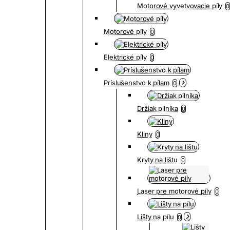
Motorové vyvetvovacie píly
0
Motorové píly
0
Elektrické píly
0
Príslušenstvo k pílam
0
Držiak pilníka
0
Kliny
0
Kryty na lištu
0
Laser pre motorové píly
0
Lišty na pílu
0