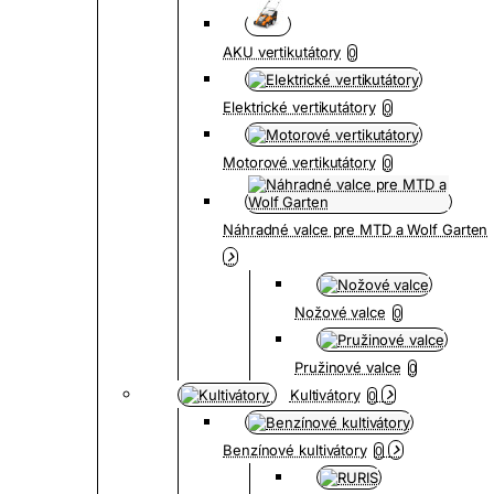
AKU vertikutátory
0
Elektrické vertikutátory
0
Motorové vertikutátory
0
Náhradné valce pre MTD a Wolf Garten
Nožové valce
0
Pružinové valce
0
Kultivátory
0
Benzínové kultivátory
0