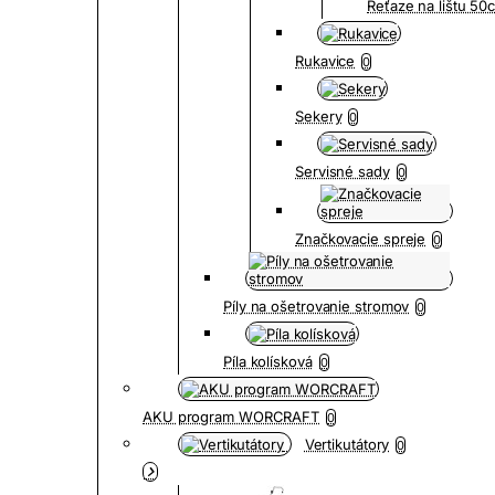
Reťaze na lištu 5
Rukavice
0
Sekery
0
Servisné sady
0
Značkovacie spreje
0
Píly na ošetrovanie stromov
0
Píla kolísková
0
AKU program WORCRAFT
0
Vertikutátory
0