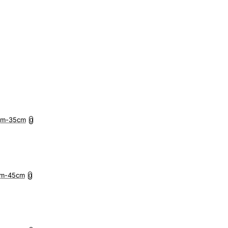
5cm-35cm
0
7cm-45cm
0