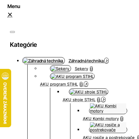
Kategórie
Záhradná technika
Sekery
0
AKU program STIHL
0
AKU stroje STIHL
0
AKU Kombi motory
0
AKU rosiče a postrekovače