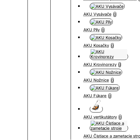
AKU Vysávače
0
AKU Píly
0
AKU Kosačky
0
AKU Krovinorezy
0
AKU Nožnice
0
AKU Fúkare
0
AKU vertikutátory
0
AKU Čistiace a zametacie str