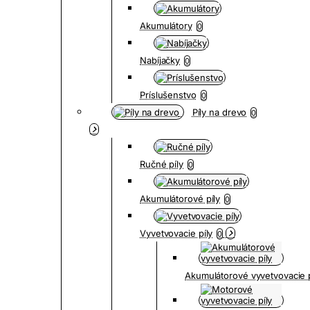
Akumulátory
0
Nabíjačky
0
Príslušenstvo
0
Píly na drevo
0
Ručné píly
0
Akumulátorové píly
0
Vyvetvovacie píly
0
Akumulátorové vyvetvovacie p