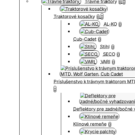
Trávne traktory
0
Traktorové kosačky
0
AL-KO
0
Cub-Cadet
0
Stihl
0
SECO
0
VARI
0
Príslušenstvo k trávnym traktorom MT
Deflektory pre zadné/bočné
Klinové remeňe
0