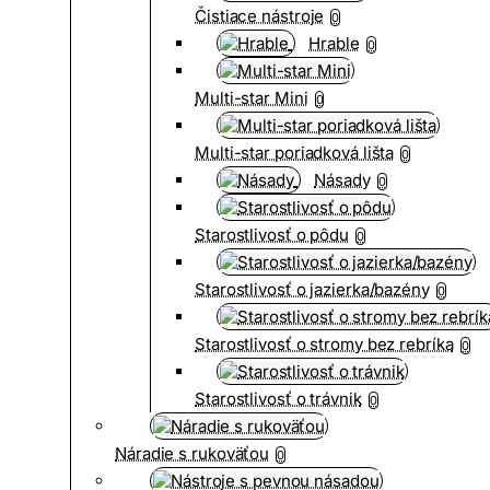
Čistiace nástroje
0
Hrable
0
Multi-star Mini
0
Multi-star poriadková lišta
0
Násady
0
Starostlivosť o pôdu
0
Starostlivosť o jazierka/bazény
0
Starostlivosť o stromy bez rebríka
0
Starostlivosť o trávnik
0
Náradie s rukoväťou
0