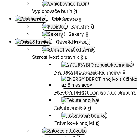
Vypichovače burín
0
Príslušenstvo
Kanistre
0
Sekery
0
Osivá & Hnojivá
Starostlivosť o trávnik
0
NATURA BIO organické hnojivá
0
ENERGY DEPOT hnojivo s účinkom až 
Tekuté hnojivá
0
Trávnikové hnojivá
0