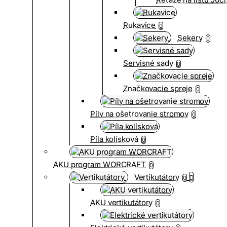
Rukavice
0
Sekery
0
Servisné sady
0
Značkovacie spreje
0
Píly na ošetrovanie stromov
0
Píla kolísková
0
AKU program WORCRAFT
0
Vertikutátory
0
AKU vertikutátory
0