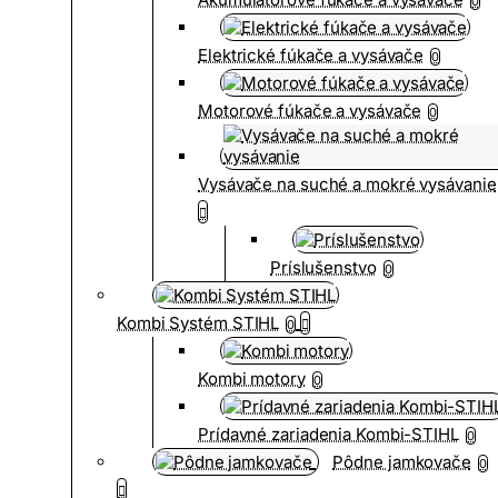
0
Elektrické fúkače a vysávače
0
Motorové fúkače a vysávače
0
Vysávače na suché a mokré vysávanie
Príslušenstvo
0
Kombi Systém STIHL
0
Kombi motory
0
Prídavné zariadenia Kombi-STIHL
0
Pôdne jamkovače
0