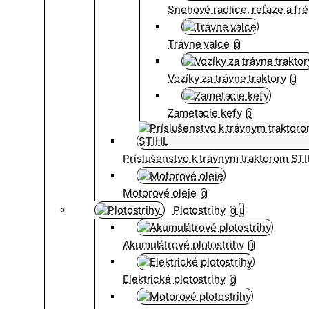
Snehové radlice, reťaze a fr
Trávne valce
0
Vozíky za trávne traktory
0
Zametacie kefy
0
Príslušenstvo k trávnym traktorom ST
Motorové oleje
0
Plotostrihy
0
Akumulátrové plotostrihy
0
Elektrické plotostrihy
0