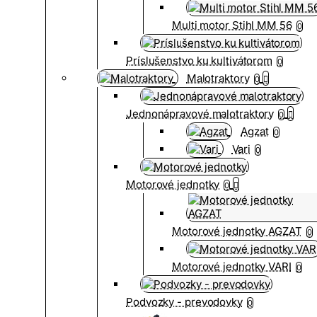
Multi motor Stihl MM 56
0
Príslušenstvo ku kultivátorom
0
Malotraktory
0
Jednonápravové malotraktory
0
Agzat
0
Vari
0
Motorové jednotky
0
Motorové jednotky AGZAT
0
Motorové jednotky VARI
0
Podvozky - prevodovky
0