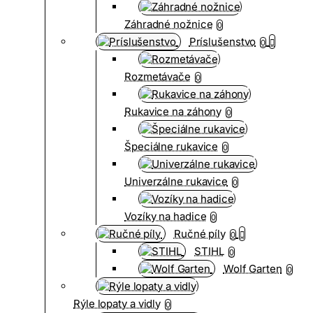
Záhradné nožnice
0
Príslušenstvo
0
Rozmetávače
0
Rukavice na záhony
0
Špeciálne rukavice
0
Univerzálne rukavice
0
Vozíky na hadice
0
Ručné píly
0
STIHL
0
Wolf Garten
0
Rýle lopaty a vidly
0