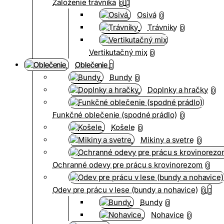
Založenie trávnika
0
Osivá
0
Trávniky
0
Vertikutačný mix
0
Oblečenie
Bundy
0
Doplnky a hračky
0
Funkčné oblečenie (spodné prádlo)
0
Košele
0
Mikiny a svetre
0
Ochranné odevy pre prácu s krovinorezom
0
Odev pre prácu v lese (bundy a nohavice)
0
Bundy
0
Nohavice
0