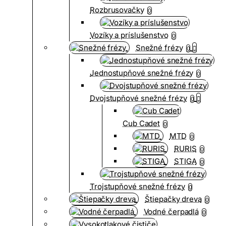
Rozbrusovačky
0
Vozíky a príslušenstvo
0
Snežné frézy
0
Jednostupňové snežné frézy
0
Dvojstupňové snežné frézy
0
Cub Cadet
0
MTD
0
RURIS
0
STIGA
0
Trojstupňové snežné frézy
0
Štiepačky dreva
0
Vodné čerpadlá
0