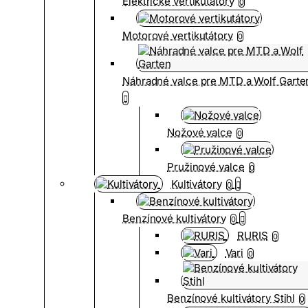
Elektrické vertikutátory
0
Motorové vertikutátory
0
Náhradné valce pre MTD a Wolf Garte
Nožové valce
0
Pružinové valce
0
Kultivátory
0
Benzínové kultivátory
0
RURIS
0
Vari
0
Benzínové kultivátory Stihl
0