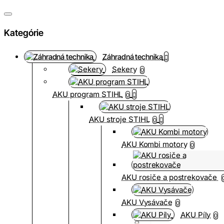
Kategórie
Záhradná technika
Sekery
0
AKU program STIHL
0
AKU stroje STIHL
0
AKU Kombi motory
0
AKU rosiče a postrekovače
AKU Vysávače
0
AKU Píly
0