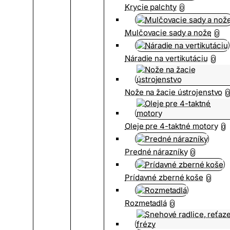
Krycie palchty
0
Mulčovacie sady a nože
0
Náradie na vertikutáciu
0
Nože na žacie ústrojenstvo
0
Oleje pre 4-taktné motory
0
Predné nárazníky
0
Prídavné zberné koše
0
Rozmetadlá
0