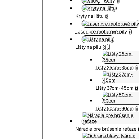
Kliny
0
Kryty na lištu
0
Laser pre motorové píly
0
Lišty na pílu
0
Lišty 25cm-35cm
0
Lišty 37cm-45cm
0
Lišty 50cm-90cm
0
Náradie pre brúsenie reťaze