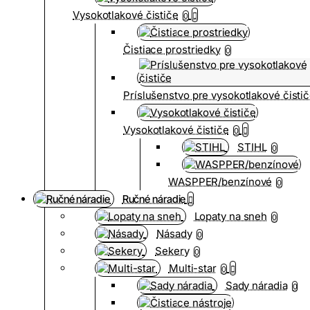
Vysokotlakové čističe
0
Čistiace prostriedky
0
Príslušenstvo pre vysokotlakové čisti
Vysokotlakové čističe
0
STIHL
0
WASPPER/benzínové
0
Ručné náradie
Lopaty na sneh
0
Násady
0
Sekery
0
Multi-star
0
Sady náradia
0