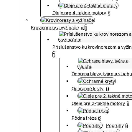
Oleje pre 4-taktné motory
0
Krovinorezy a vyžínače
0
Príslušenstvo ku krovinorezom a vyž
Ochrana hlavy, tváre a sluch
Ochranné kryty
0
Oleje pre 2-taktné motory
0
Pôdna fréza
0
Popruhy
0