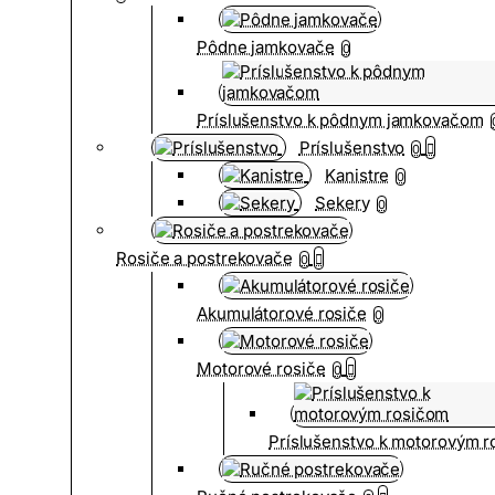
Pôdne jamkovače
0
Príslušenstvo k pôdnym jamkovačom
Príslušenstvo
0
Kanistre
0
Sekery
0
Rosiče a postrekovače
0
Akumulátorové rosiče
0
Motorové rosiče
0
Príslušenstvo k motorovým 