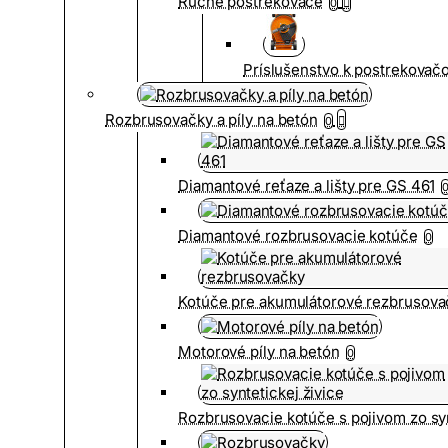
Ručné postrekovače
0
Príslušenstvo k postrekovač
Rozbrusovačky a píly na betón
0
Diamantové reťaze a lišty pre GS 461
Diamantové rozbrusovacie kotúče
0
Kotúče pre akumulátorové rezbrusova
Motorové píly na betón
0
Rozbrusovacie kotúče s pojivom zo syn