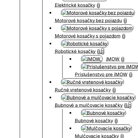
Elektrické kosačky
0
Motorové kosačky bez pojazdu
0
Motorové kosačky s pojazdom
0
Robotické kosačky
0
iMOW
0
Príslušenstvo pre iMOW
0
Ručné vretenové kosačky
0
Bubnové a mulčovacie kosačky
0
Bubnové kosačky
0
Mulčovacie kosačky
0