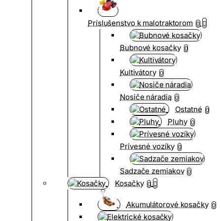
Príslušenstvo k malotraktorom
0
Bubnové kosačky
0
Kultivátory
0
Nosiče náradia
0
Ostatné
0
Pluhy
0
Prívesné vozíky
0
Sadzače zemiakov
0
Kosačky
0
Akumulátorové kosačky
0