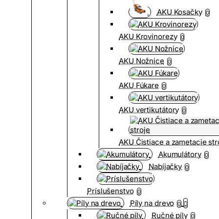
AKU Kosačky
0
AKU Krovinorezy
0
AKU Nožnice
0
AKU Fúkare
0
AKU vertikutátory
0
AKU Čistiace a zametacie str
Akumulátory
0
Nabíjačky
0
Príslušenstvo
0
Píly na drevo
0
Ručné píly
0