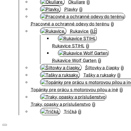
Okuliare
0
Plavky
0
Pracovné a ochranné odevy do terénu
0
Rukavice
0
Rukavice STIHL
0
Rukavice Wolf Garten
0
Šiltovky a čiapky
0
Tašky a ruksaky
0
Topánky pre prácu s motorovou pílou a iné
0
Traky, opasky a príslušenstvo
0
Tričká
0