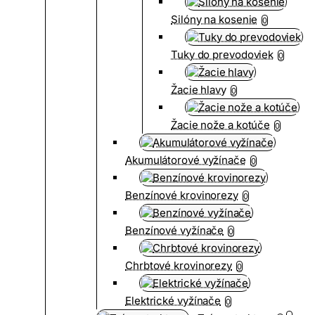
Silóny na kosenie
0
Tuky do prevodoviek
0
Žacie hlavy
0
Žacie nože a kotúče
0
Akumulátorové vyžínače
0
Benzínové krovinorezy
0
Benzínové vyžínače
0
Chrbtové krovinorezy
0
Elektrické vyžínače
0