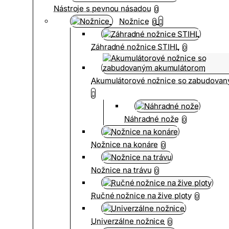
Nástroje s pevnou násadou
0
Nožnice
0
Záhradné nožnice STIHL
0
Akumulátorové nožnice so zabudova
Náhradné nože
0
Nožnice na konáre
0
Nožnice na trávu
0
Ručné nožnice na žive ploty
0
Univerzálne nožnice
0