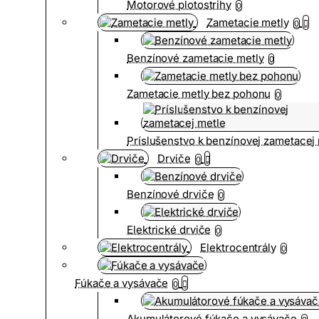
Motorové plotostrihy
0
Zametacie metly
0
Benzínové zametacie metly
0
Zametacie metly bez pohonu
0
Príslušenstvo k benzínovej zametacej
Drviče
0
Benzínové drviče
0
Elektrické drviče
0
Elektrocentrály
0
Fúkače a vysávače
0
Akumulátorové fúkače a vysávače