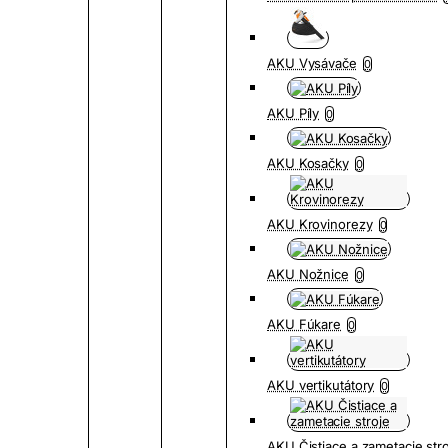
AKU Vysávače
0
AKU Píly
0
AKU Kosačky
0
AKU Krovinorezy
0
AKU Nožnice
0
AKU Fúkare
0
AKU vertikutátory
0
AKU Čistiace a zametacie str