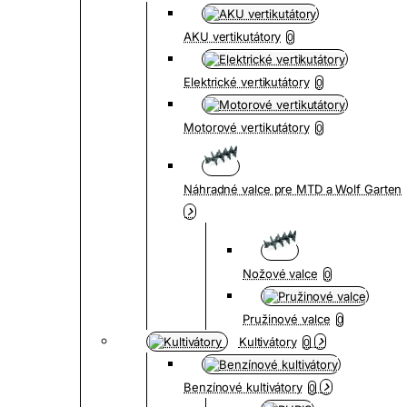
AKU vertikutátory
0
Elektrické vertikutátory
0
Motorové vertikutátory
0
Náhradné valce pre MTD a Wolf Garten
Nožové valce
0
Pružinové valce
0
Kultivátory
0
Benzínové kultivátory
0