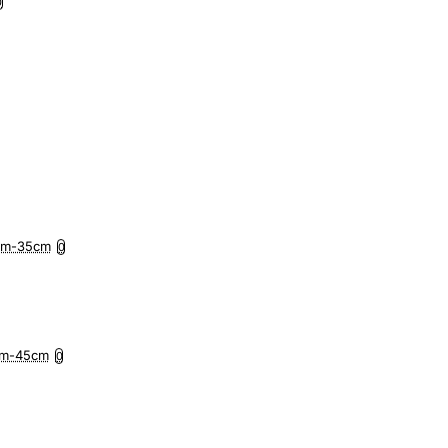
0
5cm-35cm
0
7cm-45cm
0