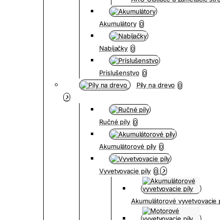
Akumulátory
0
Nabíjačky
0
Príslušenstvo
0
Píly na drevo
0
Ručné píly
0
Akumulátorové píly
0
Vyvetvovacie píly
0
Akumulátorové vyvetvovacie p