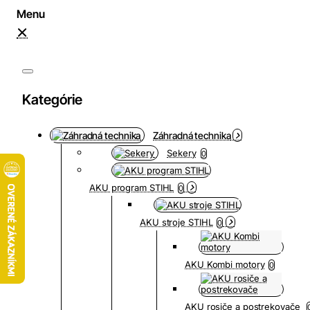
Kategórie
Záhradná technika
Sekery
0
AKU program STIHL
0
AKU stroje STIHL
0
AKU Kombi motory
0
AKU rosiče a postrekovače