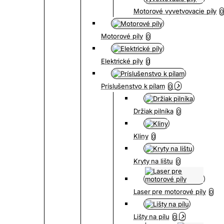
Motorové vyvetvovacie píly
0
Motorové píly
0
Elektrické píly
0
Príslušenstvo k pílam
0
Držiak pilníka
0
Kliny
0
Kryty na lištu
0
Laser pre motorové píly
0
Lišty na pílu
0