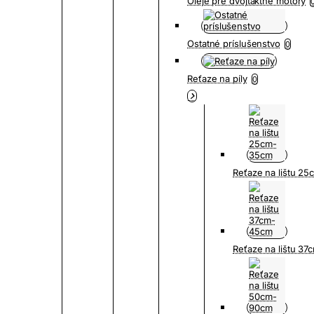
Oleje pre dvojtaktné motory
Ostatné príslušenstvo
0
Reťaze na píly
0
Reťaze na lištu 2
Reťaze na lištu 3