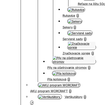
Reťaze na lištu 5
Rukavice
0
Sekery
0
Servisné sady
0
Značkovacie spreje
0
Píly na ošetrovanie stromov
0
Píla kolísková
0
AKU program WORCRAFT
0
Vertikutátory
0